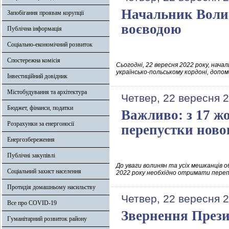
Начальник Волин
Запобігання проявам корупції
воєводою
Публічна інформація
Соціально-економічний розвиток
Спостережна комісія
Сьогодні, 22 вересня 2022 року, нач
українсько-польському кордоні, допо
Інвестиційний довідник
Містобудування та архітектура
Четвер, 22 вересня 
Бюджет, фінанси, податки
Важливо: з 17 жо
Розрахунки за енергоносії
перепустки ново
Енергозбереження
Публічні закупівлі
До уваги волинян та усіх мешканців 
Соціальний захист населення
2022 року необхідно отримати переп
Протидія домашньому насильству
Четвер, 22 вересня 
Все про COVID-19
Звернення Прези
Гуманітарний розвиток району