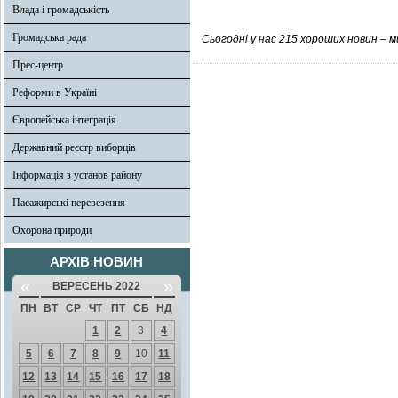
Влада і громадськість
Громадська рада
Сьогодні у нас 215 хороших новин –
Прес-центр
Реформи в Україні
Європейська інтеграція
Державний реєстр виборців
Інформація з установ району
Пасажирські перевезення
Охорона природи
АРХІВ НОВИН
«
»
ВЕРЕСЕНЬ 2022
ПН
ВТ
СР
ЧТ
ПТ
СБ
НД
1
2
3
4
5
6
7
8
9
10
11
12
13
14
15
16
17
18