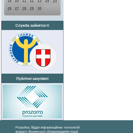
19
20
21
22
23
24
25
26
27
28
29
30
Служба зайнятості
Публічні закупівлі
Розробка: Відділ інформаційних технологій
апарату Волинської облдержадміністрації