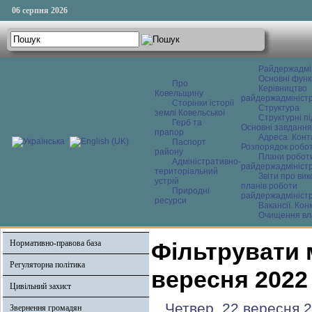
06 серпня 2026
Райдержадмі
Основні функ
Про
Керівництво
Ковельщину
райдержадміністр
Сторінки історії
Структура
землі Ковельської
Структурні пі
Герб та
Основні завдання
прапор
Адреса. Конт
Паспорт
Розпорядок робо
району
Плани робот
Адміністративно-
райдержадміністр
територіальний
Звіти про ви
устрій
планів роботи
Природні
райдержадміністр
ресурси
Вакансії. Кон
Очищення вл
Нормативно-правова база
Фільтрувати 
Регуляторна політика
вересня 2022
Цивільний захист
Четвер, 22 вересня 
Звернення громадян