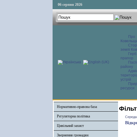
06 серпня 2026
Про
Ковельщ
Сторі
землі Ков
Герб
прапор
Пасп
району
Адмі
територі
устрій
Прир
ресурси
Нормативно-правова база
Фільт
Регуляторна політика
Середа,
Відкр
Цивільний захист
Звернення громадян