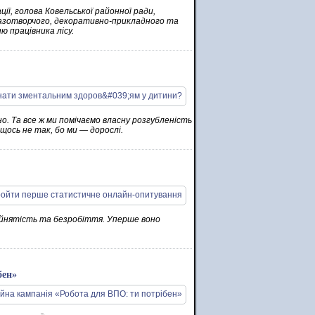
ції, голова Ковельської районної ради,
бразотворчого, декоративно-прикладного та
ю працівника лісу.
но. Та все ж ми помічаємо власну розгубленість
щось не так, бо ми — дорослі.
айнятість та безробіття. Уперше воно
бен»