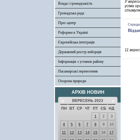
У верес
Влада і громадськість
усіма о
стимулю
Громадська рада
Прес-центр
Середа,
Відда
Реформи в Україні
Європейська інтеграція
11 вере
Державний реєстр виборців
Інформація з установ району
Пасажирські перевезення
Охорона природи
АРХІВ НОВИН
«
»
ВЕРЕСЕНЬ 2023
ПН
ВТ
СР
ЧТ
ПТ
СБ
НД
1
2
3
4
5
6
7
8
9
10
11
12
13
14
15
16
17