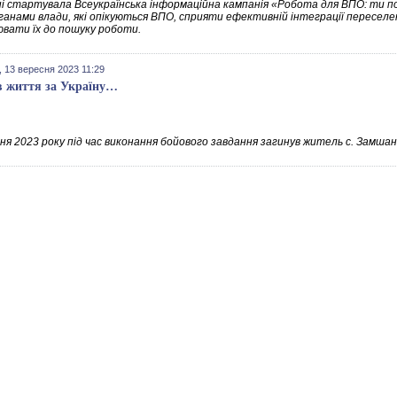
ні стартувала Всеукраїнська інформаційна кампанія «Робота для ВПО: ти по
рганами влади, які опікуються ВПО, сприяти ефективній інтеграції переселе
вати їх до пошуку роботи.
 13 вересня 2023 11:29
в життя за Україну…
сня 2023 року під час виконання бойового завдання загинув житель с. Замш