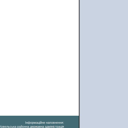
Інформаційне наповнення:
Ковельська районна державна адміністрація