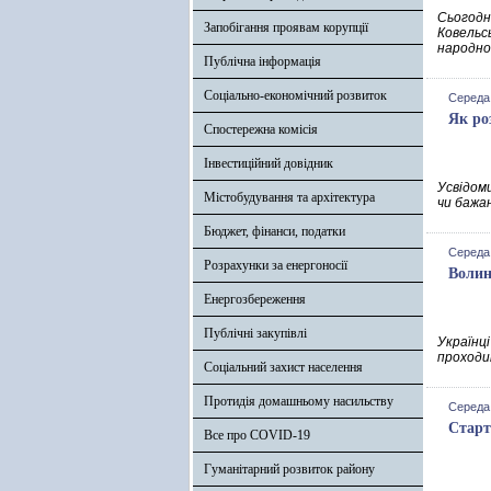
Сьогодні
Запобігання проявам корупції
Ковельс
народно
Публічна інформація
Соціально-економічний розвиток
Середа,
Як ро
Спостережна комісія
Інвестиційний довідник
Усвідоми
Містобудування та архітектура
чи бажа
Бюджет, фінанси, податки
Середа,
Розрахунки за енергоносії
Волин
Енергозбереження
Публічні закупівлі
Українц
проходи
Соціальний захист населення
Протидія домашньому насильству
Середа,
Старт
Все про COVID-19
Гуманітарний розвиток району