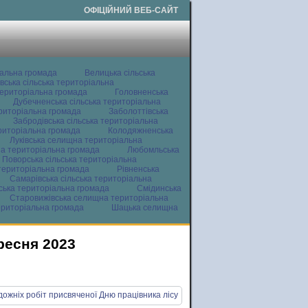
ОФІЦІЙНИЙ ВЕБ-САЙТ
іальна громада
Велицька сільська
вська сільська територіальна
ериторіальна громада
Головненська
Дубечненська сільська територіальна
ериторіальна громада
Заболоттівська
Забродівська сільська територіальна
ериторіальна громада
Колодяжненська
Луківська селищна територіальна
а територіальна громада
Любомльська
Поворська сільська територіальна
територіальна громада
Рівненська
Самарівська сільська територіальна
ьська територіальна громада
Смідинська
Старовижівська селищна територіальна
ериторіальна громада
Шацька селищна
ресня 2023