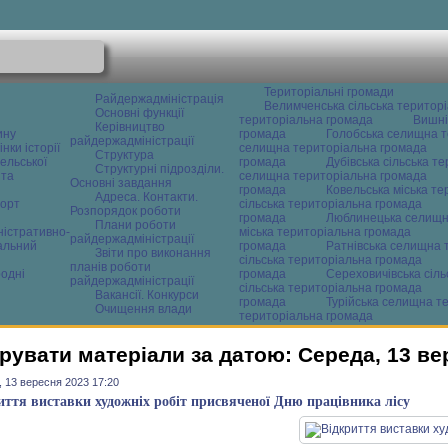
Територіальні громади
Райдержадміністрація
Велимченська сільська територ
Основні функції
територіальна громада
Вишні
Керівництво
ину
громада
Голобська селищна т
райдержадміністрації
нки історії
селищна територіальна громада
Структура
ельської
громада
Дубівська сільська т
Структурні підрозділи.
 та
селищна територіальна громада
Основні завдання
громада
Ковельська міська т
Адреса. Контакти.
орт
сільська територіальна громада
Розпорядок роботи
громада
Люблинецька селищн
Плани роботи
ністративно-
міська територіальна громада
райдержадміністрації
альний
громада
Ратнівська селищна 
Звіти про виконання
сільська територіальна громада
планів роботи
одні
громада
Сереховичівська сіл
райдержадміністрації
сільська територіальна громада
Вакансії. Конкурси
громада
Турійська селищна т
Очищення влади
територіальна громада
рувати матеріали за датою: Середа, 13 ве
 13 вересня 2023 17:20
иття виставки художніх робіт присвяченої Дню працівника лісу