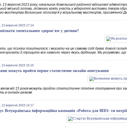
, 13 вересня 2023 року, начальник Ковельської районної військової адміністра
ький міський голова, лісівники взяли участь у відкритті виставки творів о
го мистецтва Волинське лісоозер'я у візуальному мистецтві, присвяченої Дн
 13 вересня 2023 17:14
зпізнати зментальним здоров'ям у дитини?
ти, що психіка похитнулася, і вказати на це самому собі буває доволі склад
ння кричати й трощити все навколо через якусь дрібницю. Ми розуміємо, що 
 13 вересня 2023 15:15
яни можуть пройти перше статистичне онлайн-опитування
і віком від 15 років можуть пройти статистичне пілотне опитування про з
ть в онлайн-режимі.
 13 вересня 2023 14:17
ує Всеукраїнська інформаційна кампанія «Робота для ВПО: ти потрі