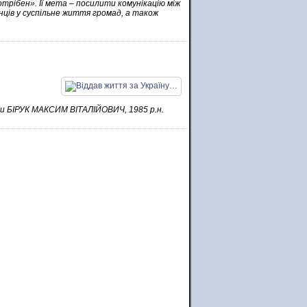
трібен». Її мета – посилити комунікацію між
нців у суспільне життя громад, а також
ани БІРУК МАКСИМ ВІТАЛІЙОВИЧ, 1985 р.н.