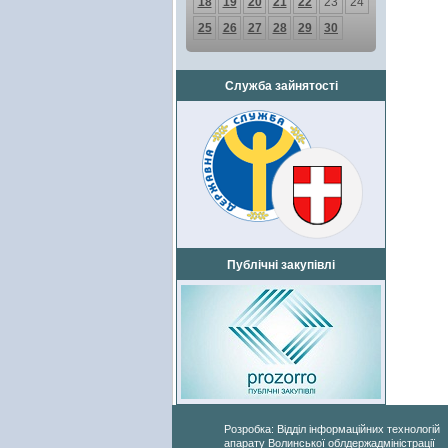
18
19
20
21
22
23
24
25
26
27
28
29
30
Служба зайнятості
Публічні закупівлі
Розробка: Відділ інформаційних технологій
апарату Волинської облдержадміністрації