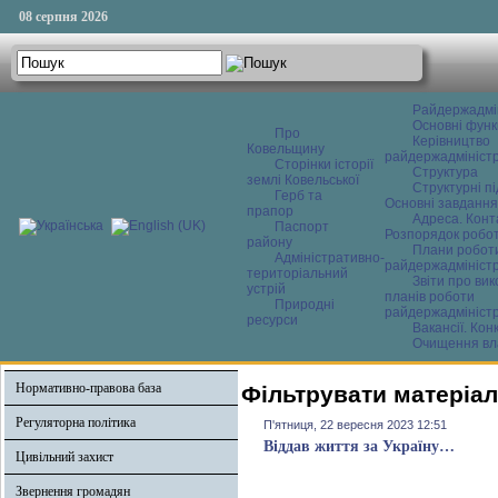
08 серпня 2026
Райдержадмі
Основні функ
Про
Керівництво
Ковельщину
райдержадміністр
Сторінки історії
Структура
землі Ковельської
Структурні пі
Герб та
Основні завдання
прапор
Адреса. Конт
Паспорт
Розпорядок робо
району
Плани робот
Адміністративно-
райдержадміністр
територіальний
Звіти про ви
устрій
планів роботи
Природні
райдержадміністр
ресурси
Вакансії. Кон
Очищення вл
Нормативно-правова база
Фільтрувати матеріал
Регуляторна політика
П'ятниця, 22 вересня 2023 12:51
Віддав життя за Україну…
Цивільний захист
Звернення громадян