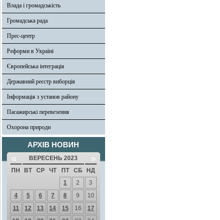
Влада і громадськість
Громадська рада
Прес-центр
Реформи в Україні
Європейська інтеграція
Державний реєстр виборців
Інформація з установ району
Пасажирські перевезення
Охорона природи
АРХІВ НОВИН
«
»
ВЕРЕСЕНЬ 2023
ПН
ВТ
СР
ЧТ
ПТ
СБ
НД
1
2
3
4
5
6
7
8
9
10
11
12
13
14
15
16
17