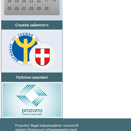
18
19
20
21
22
23
24
25
26
27
28
29
30
Служба зайнятості
Публічні закупівлі
Розробка: Відділ інформаційних технологій
апарату Волинської облдержадміністрації