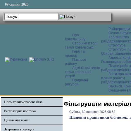
09 серпня 2026
Райдержадмі
Основні функ
Про
Керівництво
Ковельщину
райдержадміністр
Сторінки історії
Структура
землі Ковельської
Структурні пі
Герб та
Основні завдання
прапор
Адреса. Конт
Паспорт
Розпорядок робо
району
Плани робот
Адміністративно-
райдержадміністр
територіальний
Звіти про ви
устрій
планів роботи
Природні
райдержадміністр
ресурси
Вакансії. Кон
Очищення вл
Нормативно-правова база
Фільтрувати матеріал
Регуляторна політика
Субота, 30 вересня 2023 08:32
Шановні працівники бібліотек, в
Цивільний захист
Звернення громадян