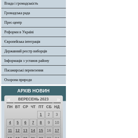
Влада і громадськість
Громадська рада
Прес-центр
Реформи в Україні
Європейська інтеграція
Державний реєстр виборців
Інформація з установ району
Пасажирські перевезення
Охорона природи
АРХІВ НОВИН
«
»
ВЕРЕСЕНЬ 2023
ПН
ВТ
СР
ЧТ
ПТ
СБ
НД
1
2
3
4
5
6
7
8
9
10
11
12
13
14
15
16
17