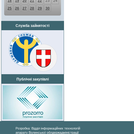
18
19
20
21
22
23
24
25
26
27
28
29
30
Служба зайнятості
Публічні закупівлі
Розробка: Відділ інформаційних технологій
апарату Волинської облдержадміністрації