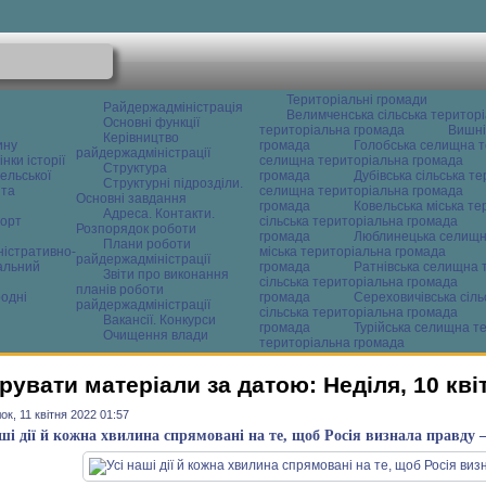
Територіальні громади
Райдержадміністрація
Велимченська сільська територ
Основні функції
територіальна громада
Вишні
Керівництво
ину
громада
Голобська селищна т
райдержадміністрації
нки історії
селищна територіальна громада
Структура
ельської
громада
Дубівська сільська т
Структурні підрозділи.
 та
селищна територіальна громада
Основні завдання
громада
Ковельська міська т
Адреса. Контакти.
орт
сільська територіальна громада
Розпорядок роботи
громада
Люблинецька селищн
Плани роботи
ністративно-
міська територіальна громада
райдержадміністрації
альний
громада
Ратнівська селищна 
Звіти про виконання
сільська територіальна громада
планів роботи
одні
громада
Сереховичівська сіл
райдержадміністрації
сільська територіальна громада
Вакансії. Конкурси
громада
Турійська селищна т
Очищення влади
територіальна громада
рувати матеріали за датою: Неділя, 10 кві
ок, 11 квітня 2022 01:57
аші дії й кожна хвилина спрямовані на те, щоб Росія визнала правду