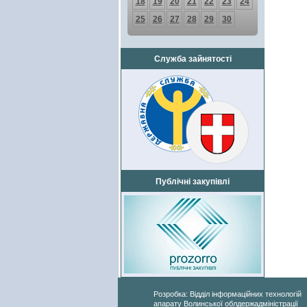
18
19
20
21
22
23
24
25
26
27
28
29
30
Служба зайнятості
Публічні закупівлі
Розробка: Відділ інформаційних технологій
апарату Волинської облдержадміністрації