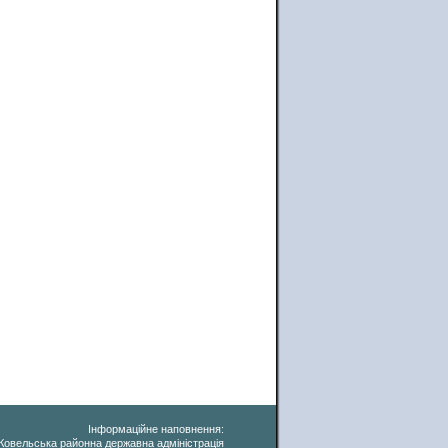
Інформаційне наповнення:
Ковельська районна державна адміністрація