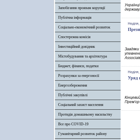
Українц
Запобігання проявам корупції
державу
Публічна інформація
Неділя,
Соціально-економічний розвиток
Прези
Спостережна комісія
Інвестиційний довідник
Завдяки 
упевнен
Містобудування та архітектура
Associat
Бюджет, фінанси, податки
Неділя,
Розрахунки за енергоносії
Уряд 
Енергозбереження
Публічні закупівлі
Кінцеви
Прем’єр-
Соціальний захист населення
Протидія домашньому насильству
Все про COVID-19
Гуманітарний розвиток району