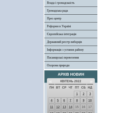
Влада і громадськість
Громадська рада
Прес-центр
Реформи в Україні
Європейська інтеграція
Державний реєстр виборців
Інформація з установ району
Пасажирські перевезення
Охорона природи
АРХІВ НОВИН
«
»
КВІТЕНЬ 2022
ПН
ВТ
СР
ЧТ
ПТ
СБ
НД
1
2
3
4
5
6
7
8
9
10
11
12
13
14
15
16
17