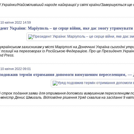
і! Українки!Найсміливіший народе найкращої у світі країни!Завершується ще
.
 10 квітня 2022 14:59
дент України: Маріуполь – це серце війни, яке дає змогу утримувати 
українським захисникам у місті Маріуполі на Донеччині Україна сьогодні утри
і позиції на переговорах із Російською Федерацією. Про це Президент Украї
ed Press.
 10 квітня 2022 09:01
подовжив термін отримання допомоги вимушеним переселенцям, —
й строк подання заяви для отримання допомоги вимушеним переселенцям под
міністр Денис Шмигаль. Відповідне рішення Уряд схвалив на засіданні 9 квіт