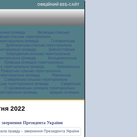
ОФІЦІЙНИЙ ВЕБ-САЙТ
іальна громада
Велицька сільська
вська сільська територіальна
ериторіальна громада
Головненська
Дубечненська сільська територіальна
ериторіальна громада
Заболоттівська
Забродівська сільська територіальна
ериторіальна громада
Колодяжненська
Луківська селищна територіальна
а територіальна громада
Любомльська
Поворська сільська територіальна
територіальна громада
Рівненська
Самарівська сільська територіальна
ьська територіальна громада
Смідинська
Старовижівська селищна територіальна
ериторіальна громада
Шацька селищна
тня 2022
 – звернення Президента України