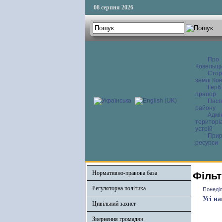
08 серпня 2026
Про
Ковельщ
Сторі
землі Ков
Герб
прапор
Пасп
району
Адмі
територі
устрій
Прир
ресурси
Нормативно-правова база
Фільт
Регуляторна політика
Понеділ
Усі н
Цивільний захист
Звернення громадян