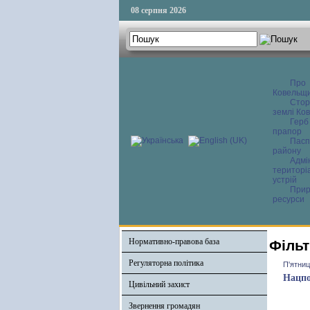
08 серпня 2026
Про
Ковельщ
Сторі
землі Ков
Герб
прапор
Пасп
району
Адмі
територі
устрій
Прир
ресурси
Нормативно-правова база
Фільт
Регуляторна політика
П'ятниц
Нацпо
Цивільний захист
Звернення громадян