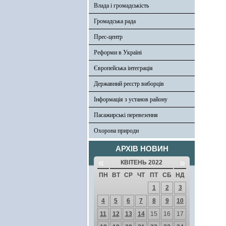
Влада і громадськість
Громадська рада
Прес-центр
Реформи в Україні
Європейська інтеграція
Державний реєстр виборців
Інформація з установ району
Пасажирські перевезення
Охорона природи
АРХІВ НОВИН
«
»
КВІТЕНЬ 2022
ПН
ВТ
СР
ЧТ
ПТ
СБ
НД
1
2
3
4
5
6
7
8
9
10
11
12
13
14
15
16
17