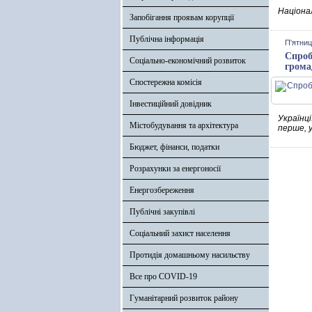
Націонал
Запобігання проявам корупції
Публічна інформація
П'ятниц
Спроба
Соціально-економічний розвиток
грома
Спостережна комісія
Інвестиційний довідник
Українці
Містобудування та архітектура
перше, у
Бюджет, фінанси, податки
Розрахунки за енергоносії
Енергозбереження
Публічні закупівлі
Соціальний захист населення
Протидія домашньому насильству
Все про COVID-19
Гуманітарний розвиток району