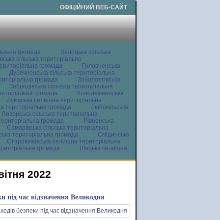
ОФІЦІЙНИЙ ВЕБ-САЙТ
іальна громада
Велицька сільська
вська сільська територіальна
ериторіальна громада
Головненська
Дубечненська сільська територіальна
ериторіальна громада
Заболоттівська
Забродівська сільська територіальна
ериторіальна громада
Колодяжненська
Луківська селищна територіальна
а територіальна громада
Любомльська
Поворська сільська територіальна
територіальна громада
Рівненська
Самарівська сільська територіальна
ьська територіальна громада
Смідинська
Старовижівська селищна територіальна
ериторіальна громада
Шацька селищна
вітня 2022
ки під час відзначення Великодня