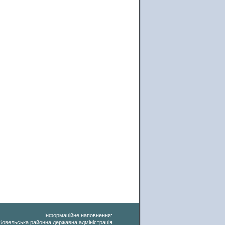
Інформаційне наповнення:
Ковельська районна державна адміністрація