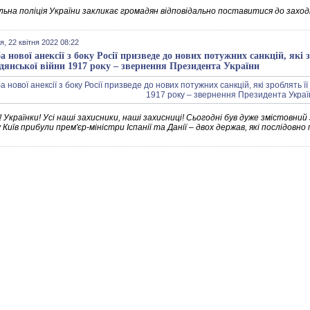
ьна поліція України закликає громадян відповідально поставитися до заході
я, 22 квітня 2022 08:22
 нової анексії з боку Росії призведе до нових потужних санкцій, які 
дянської війни 1917 року – звернення Президента України
! Українки! Усі наші захисники, наші захисниці! Сьогодні був дуже змістовни
 Київ прибули прем'єр-міністри Іспанії та Данії – двох держав, які послідовн