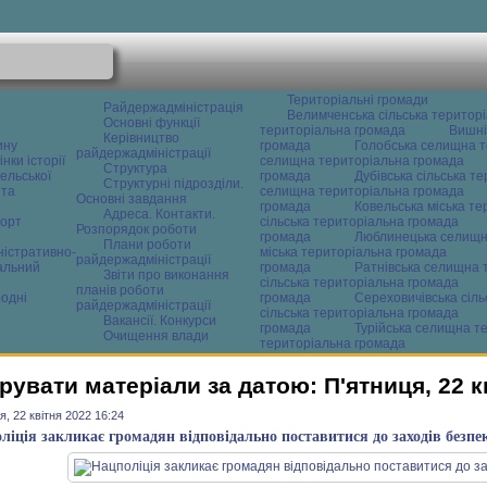
Територіальні громади
Райдержадміністрація
Велимченська сільська територ
Основні функції
територіальна громада
Вишні
Керівництво
ину
громада
Голобська селищна т
райдержадміністрації
нки історії
селищна територіальна громада
Структура
ельської
громада
Дубівська сільська т
Структурні підрозділи.
 та
селищна територіальна громада
Основні завдання
громада
Ковельська міська т
Адреса. Контакти.
орт
сільська територіальна громада
Розпорядок роботи
громада
Люблинецька селищн
Плани роботи
ністративно-
міська територіальна громада
райдержадміністрації
альний
громада
Ратнівська селищна 
Звіти про виконання
сільська територіальна громада
планів роботи
одні
громада
Сереховичівська сіл
райдержадміністрації
сільська територіальна громада
Вакансії. Конкурси
громада
Турійська селищна т
Очищення влади
територіальна громада
рувати матеріали за датою: П'ятниця, 22 к
я, 22 квітня 2022 16:24
ліція закликає громадян відповідально поставитися до заходів безпе