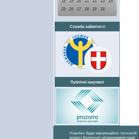
18
19
20
21
22
23
24
25
26
27
28
29
30
Служба зайнятості
Публічні закупівлі
Розробка: Відділ інформаційних технологій
апарату Волинської облдержадміністрації