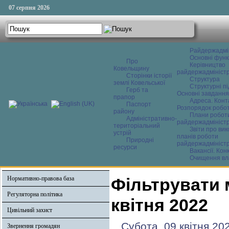
07 серпня 2026
Райдержадмі
Основні функ
Про
Керівництво
Ковельщину
райдержадміністр
Сторінки історії
Структура
землі Ковельської
Структурні пі
Герб та
Основні завдання
прапор
Адреса. Конт
Паспорт
Розпорядок робо
району
Плани робот
Адміністративно-
райдержадміністр
територіальний
Звіти про ви
устрій
планів роботи
Природні
райдержадміністр
ресурси
Вакансії. Кон
Очищення вл
Нормативно-правова база
Фільтрувати 
Регуляторна політика
квітня 2022
Цивільний захист
Субота, 09 квітня 20
Звернення громадян