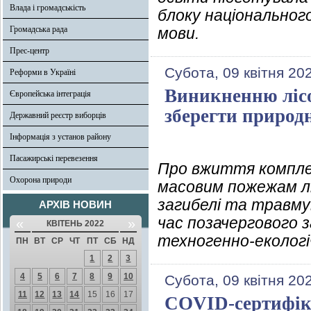
Влада і громадськість
блоку національног
Громадська рада
мови.
Прес-центр
Субота, 09 квітня 20
Реформи в Україні
Виникненню лісо
Європейська інтеграція
зберегти природ
Державний реєстр виборців
Інформація з установ району
Пасажирські перевезення
Про вжиття комплек
Охорона природи
масовим пожежам лі
загибелі та травму
АРХІВ НОВИН
час позачергового з
«
»
КВІТЕНЬ 2022
техногенно-екологі
ПН
ВТ
СР
ЧТ
ПТ
СБ
НД
1
2
3
4
5
6
7
8
9
10
Субота, 09 квітня 20
11
12
13
14
15
16
17
COVID-сертифіка