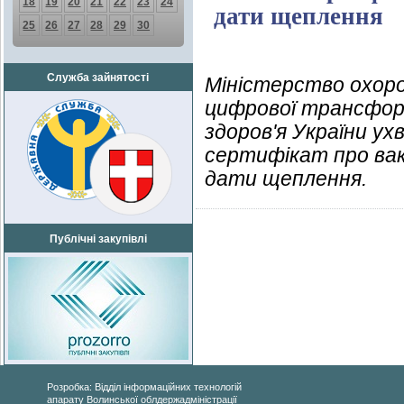
18
19
20
21
22
23
24
дати щеплення
25
26
27
28
29
30
Служба зайнятості
Міністерство охоро
цифрової трансформ
здоров'я України ух
сертифікат про вак
дати щеплення.
Публічні закупівлі
Розробка: Відділ інформаційних технологій
апарату Волинської облдержадміністрації