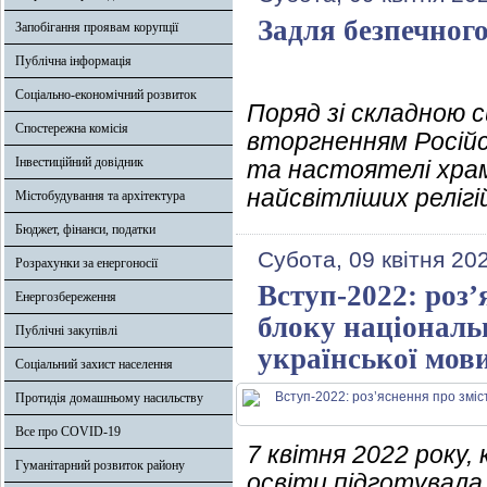
Задля безпечног
Запобігання проявам корупції
Публічна інформація
Соціально-економічний розвиток
Поряд зі складною с
Спостережна комісія
вторгненням Російс
Інвестиційний довідник
та настоятелі храм
найсвітліших релігі
Містобудування та архітектура
Бюджет, фінанси, податки
Субота, 09 квітня 20
Розрахунки за енергоносії
Вступ-2022: роз’
Енергозбереження
блоку національ
Публічні закупівлі
української мов
Соціальний захист населення
Протидія домашньому насильству
Все про COVID-19
7 квітня 2022 року,
Гуманітарний розвиток району
освіти підготувала