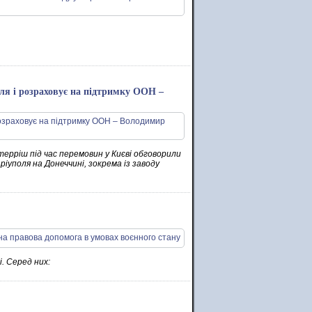
оля і розраховує на підтримку ООН –
рріш під час перемовин у Києві обговорили
іуполя на Донеччині, зокрема із заводу
і. Серед них: