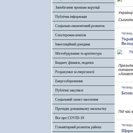
Запобігання проявам корупції
Українці
Публічна інформація
Сьогодн
Соціально-економічний розвиток
Четвер,
Спостережна комісія
Украї
Волод
Інвестиційний довідник
Містобудування та архітектура
Бюджет, фінанси, податки
Президе
питання 
Розрахунки за енергоносії
«Азовст
Енергозбереження
Четвер,
Публічні закупівлі
Безоп
Соціальний захист населення
Протидія домашньому насильству
Під час 
Все про COVID-19
Четвер,
Гуманітарний розвиток району
Щорок