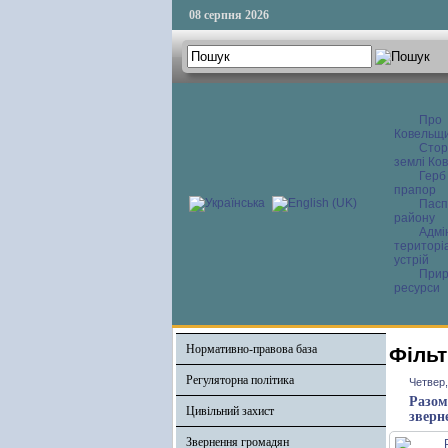
08 серпня 2026
Про
Ковельщ
Сторі
землі Ков
Герб
прапор
Пасп
району
Адмі
територі
устрій
Прир
ресурси
Нормативно-правова база
Фільт
Регуляторна політика
Четвер,
Разом
Цивільний захист
зверн
Звернення громадян