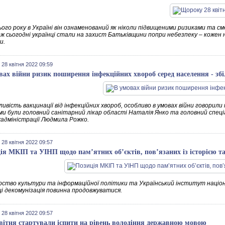
ього року в Україні він ознаменований як ніколи підвищеними ризиками та см
ож сьогодні українці стали на захист Батьківщини попри небезпеку – кожен 
и.
 28 квітня 2022 09:59
вах війни ризик поширення інфекційних хвороб серед населення - зб
ивість вакцинації від інфекційних хвороб, особливо в умовах війни говорили п
ми були головний санітарний лікар області Наталія Янко та головний спеці
адміністрації Людмила Рожко.
 28 квітня 2022 09:57
ія МКІП та УІНП щодо пам’ятних об’єктів, пов’язаних із історією т
рство культури та інформаційної політики та Український інститут націон
ці декомунізація повинна продовжуватися.
 28 квітня 2022 09:57
квітня стартували іспити на рівень володіння державною мовою