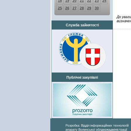
18
19
20
21
22
23
24
25
26
27
28
29
30
До уваг
визначен
Служба зайнятості
Публічні закупівлі
Розробка: Відділ інформаційних технологій
апарату Волинської облдержадміністрації