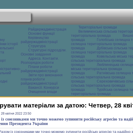
Територіальні громади
Райдержадміністрація
Велимченська сільська територ
Основні функції
територіальна громада
Вишні
Керівництво
ину
громада
Голобська селищна т
райдержадміністрації
нки історії
селищна територіальна громада
Структура
ельської
громада
Дубівська сільська т
Структурні підрозділи.
 та
селищна територіальна громада
Основні завдання
громада
Ковельська міська т
Адреса. Контакти.
орт
сільська територіальна громада
Розпорядок роботи
громада
Люблинецька селищн
Плани роботи
ністративно-
міська територіальна громада
райдержадміністрації
альний
громада
Ратнівська селищна 
Звіти про виконання
сільська територіальна громада
планів роботи
одні
громада
Сереховичівська сіл
райдержадміністрації
сільська територіальна громада
Вакансії. Конкурси
громада
Турійська селищна т
Очищення влади
територіальна громада
рувати матеріали за датою: Четвер, 28 кві
 28 квітня 2022 23:50
 із союзниками ми точно можемо зупинити російську агресію та надій
ення Президента України