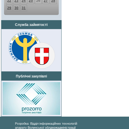
22
23
24
25
26
27
28
29
30
31
Служба зайнятості
Публічні закупівлі
Розробка: Відділ інформаційних технологій
апарату Волинської облдержадміністрації