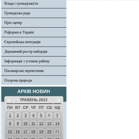
Влада і громадськість
Громадська рада
Прес-центр
Реформи в Україні
Європейська інтеграція
Державний реєстр виборців
Інформація з установ району
Пасажирські перевезення
Охорона природи
АРХІВ НОВИН
«
»
ТРАВЕНЬ 2023
ПН
ВТ
СР
ЧТ
ПТ
СБ
НД
1
2
3
4
5
6
7
8
9
10
11
12
13
14
15
16
17
18
19
20
21