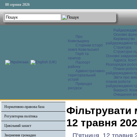
08 серпня 2026
Райдержадмі
Основні функ
Про
Керівництво
Ковельщину
райдержадміністр
Сторінки історії
Структура
землі Ковельської
Структурні пі
Герб та
Основні завдання
прапор
Адреса. Конт
Паспорт
Розпорядок робо
району
Плани робот
Адміністративно-
райдержадміністр
територіальний
Звіти про ви
устрій
планів роботи
Природні
райдержадміністр
ресурси
Вакансії. Кон
Очищення вл
Нормативно-правова база
Фільтрувати 
Регуляторна політика
12 травня 20
Цивільний захист
П'ятниця, 12 травня 
Звернення громадян