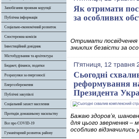
Як отримати посв
Запобігання проявам корупції
за особливих об
Публічна інформація
Соціально-економічний розвиток
Спостережна комісія
Отримати посвідчення 
Інвестиційний довідник
зниклих безвісти за ос
Містобудування та архітектура
П'ятниця, 12 травня 
Бюджет, фінанси, податки
Сьогодні схвали
Розрахунки за енергоносії
реформування на
Енергозбереження
Президента Укр
Публічні закупівлі
Соціальний захист населення
Протидія домашньому насильству
Бажаю здоровʼя, шановні
для цього звернення – м
Все про COVID-19
особливо відзначились 
Гуманітарний розвиток району