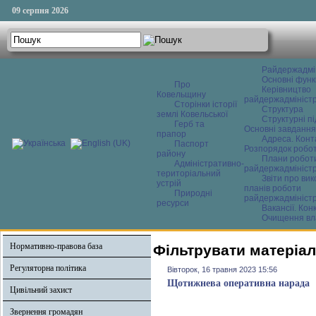
09 серпня 2026
Райдержадмі
Основні функ
Про
Керівництво
Ковельщину
райдержадміністр
Сторінки історії
Структура
землі Ковельської
Структурні пі
Герб та
Основні завдання
прапор
Адреса. Конт
Паспорт
Розпорядок робо
району
Плани робот
Адміністративно-
райдержадміністр
територіальний
Звіти про ви
устрій
планів роботи
Природні
райдержадміністр
ресурси
Вакансії. Кон
Очищення вл
Нормативно-правова база
Фільтрувати матеріал
Регуляторна політика
Вівторок, 16 травня 2023 15:56
Щотижнева оперативна нарада
Цивільний захист
Звернення громадян