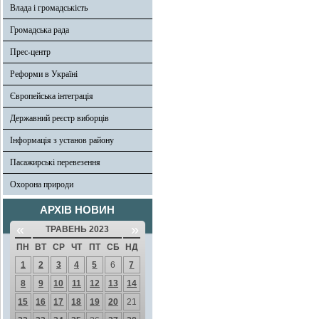
Влада і громадськість
Громадська рада
Прес-центр
Реформи в Україні
Європейська інтеграція
Державний реєстр виборців
Інформація з установ району
Пасажирські перевезення
Охорона природи
АРХІВ НОВИН
«
»
ТРАВЕНЬ 2023
ПН
ВТ
СР
ЧТ
ПТ
СБ
НД
1
2
3
4
5
6
7
8
9
10
11
12
13
14
15
16
17
18
19
20
21