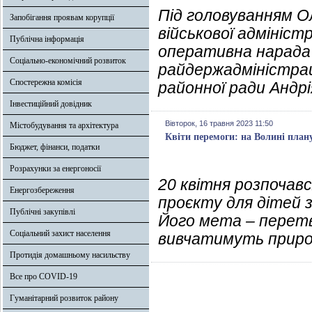
Під головуванням О
Запобігання проявам корупції
військової адмініст
Публічна інформація
оперативна нарада 
Соціально-економічний розвиток
райдержадміністрац
Спостережна комісія
районної ради Андрі
Інвестиційний довідник
Вівторок, 16 травня 2023 11:50
Містобудування та архітектура
Квіти перемоги: на Волині пла
Бюджет, фінанси, податки
Розрахунки за енергоносії
20 квітня розпочав
Енергозбереження
проєкту для дітей з
Публічні закупівлі
Його мета – перетв
Соціальний захист населення
вивчатимуть приро
Протидія домашньому насильству
Все про COVID-19
Гуманітарний розвиток району