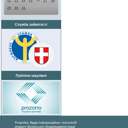
22
23
24
25
26
27
28
29
30
31
Служба зайнятості
Публічні закупівлі
Розробка: Відділ інформаційних технологій
апарату Волинської облдержадміністрації