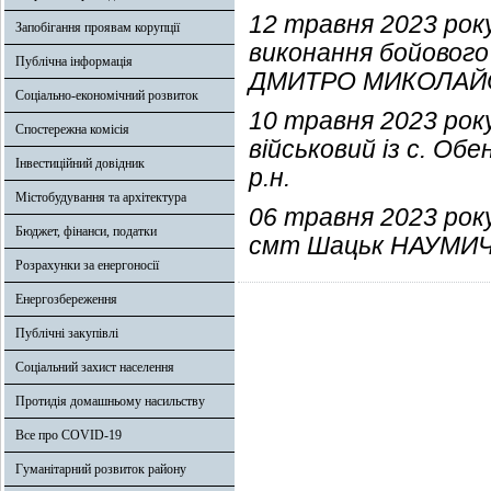
12 травня 2023 року
Запобігання проявам корупції
виконання бойового
Публічна інформація
ДМИТРО МИКОЛАЙОВИ
Соціально-економічний розвиток
10 травня 2023 року
Спостережна комісія
військовий із с. О
Інвестиційний довідник
р.н.
Містобудування та архітектура
06 травня 2023 рок
Бюджет, фінанси, податки
смт Шацьк НАУМИЧ 
Розрахунки за енергоносії
Енергозбереження
Публічні закупівлі
Соціальний захист населення
Протидія домашньому насильству
Все про COVID-19
Гуманітарний розвиток району