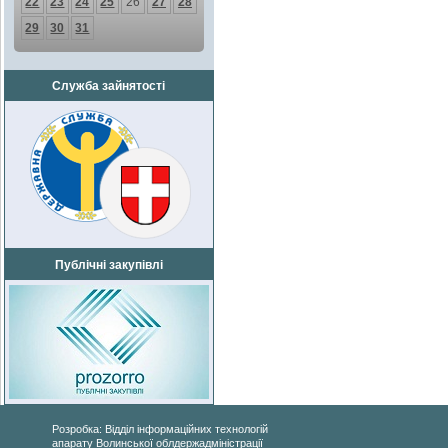
22
23
24
25
26
27
28
29
30
31
Служба зайнятості
Публічні закупівлі
Розробка: Відділ інформаційних технологій
апарату Волинської облдержадміністрації