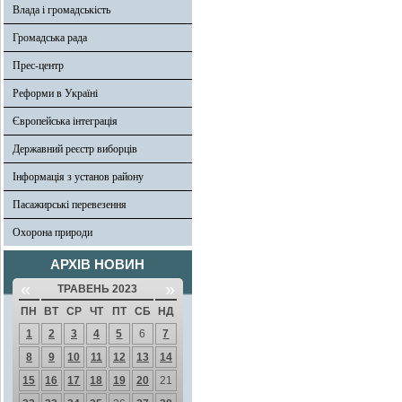
Влада і громадськість
Громадська рада
Прес-центр
Реформи в Україні
Європейська інтеграція
Державний реєстр виборців
Інформація з установ району
Пасажирські перевезення
Охорона природи
АРХІВ НОВИН
«
»
ТРАВЕНЬ 2023
ПН
ВТ
СР
ЧТ
ПТ
СБ
НД
1
2
3
4
5
6
7
8
9
10
11
12
13
14
15
16
17
18
19
20
21