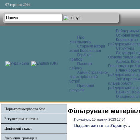
07 серпня 2026
Райдержадмі
Основні функ
Про
Керівництво
Ковельщину
райдержадміністр
Сторінки історії
Структура
землі Ковельської
Структурні пі
Герб та
Основні завдання
прапор
Адреса. Конт
Паспорт
Розпорядок робо
району
Плани робот
Адміністративно-
райдержадміністр
територіальний
Звіти про ви
устрій
планів роботи
Природні
райдержадміністр
ресурси
Вакансії. Кон
Очищення вл
Нормативно-правова база
Фільтрувати матеріал
Регуляторна політика
Понеділок, 15 травня 2023 17:54
Віддали життя за Україну…
Цивільний захист
Звернення громадян