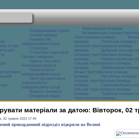
Територіальні громади
Райдержадміністрація
Велимченська сільська територ
Основні функції
територіальна громада
Вишні
Керівництво
ину
громада
Голобська селищна т
райдержадміністрації
нки історії
селищна територіальна громада
Структура
ельської
громада
Дубівська сільська т
Структурні підрозділи.
 та
селищна територіальна громада
Основні завдання
громада
Ковельська міська т
Адреса. Контакти.
орт
сільська територіальна громада
Розпорядок роботи
громада
Люблинецька селищн
Плани роботи
ністративно-
міська територіальна громада
райдержадміністрації
альний
громада
Ратнівська селищна 
Звіти про виконання
сільська територіальна громада
планів роботи
одні
громада
Сереховичівська сіл
райдержадміністрації
сільська територіальна громада
Вакансії. Конкурси
громада
Турійська селищна т
Очищення влади
територіальна громада
рувати матеріали за датою: Вівторок, 02 
к, 02 травня 2023 17:49
ений прикордонний підрозділ відкрили на Волині