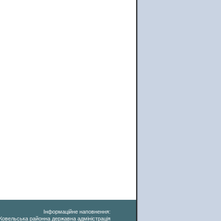
Інформаційне наповнення:
Ковельська районна державна адміністрація