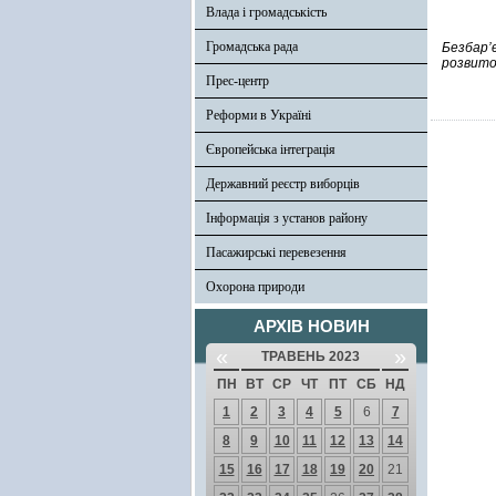
Влада і громадськість
Громадська рада
Безбар’
розвиток
Прес-центр
Реформи в Україні
Європейська інтеграція
Державний реєстр виборців
Інформація з установ району
Пасажирські перевезення
Охорона природи
АРХІВ НОВИН
«
»
ТРАВЕНЬ 2023
ПН
ВТ
СР
ЧТ
ПТ
СБ
НД
1
2
3
4
5
6
7
8
9
10
11
12
13
14
15
16
17
18
19
20
21