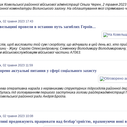
к Ковельської районної військової адміністрації Ольга Черен, 2 травня 2023
онної комендатури Волинського загону. На облаштування якої спрямовано ч
к, 02 травня 2023 17:43
вельщині провели в останню путь загиблих Героїв...
слів, щоб висловити той сум і скорботу, що відчували в цей день всі, хто 
ини - Жуку Сергію Олександровичу, Семенюку Володимиру Володимировичу, 
м військовослужбовцям військової частини А7063.
к, 02 травня 2023 11:59
орено актуальні питання у сфері соціального захисту
ва оперативна нарада з керівниками структурних підрозділів районної держа
ідбулась під головуванням першого заступника голови райдержадміністрації
овельської районної ради Андрія Броїла.
к, 02 травня 2023 10:08
лині продовжують працювати над безбар’єрністю, враховуючи нові 