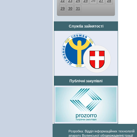
22
23
24
25
26
27
28
29
30
31
Служба зайнятості
Публічні закупівлі
Розробка: Відділ інформаційних технологій
апарату Волинської облдержадміністрації