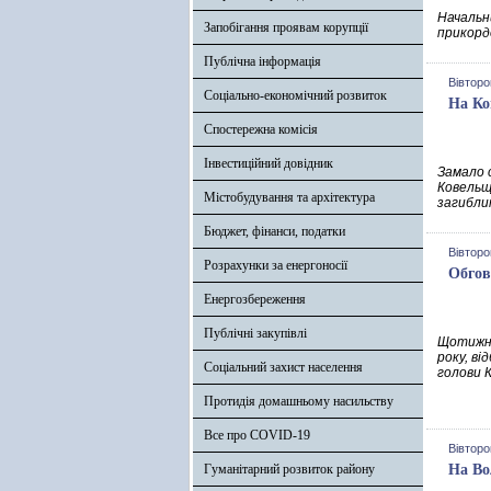
Начальни
Запобігання проявам корупції
прикорд
Публічна інформація
Вівторо
Соціально-економічний розвиток
На Ко
Спостережна комісія
Інвестиційний довідник
Замало 
Ковельщ
Містобудування та архітектура
загибли
Бюджет, фінанси, податки
Вівторо
Розрахунки за енергоносії
Обгов
Енергозбереження
Публічні закупівлі
Щотижне
року, в
Соціальний захист населення
голови К
Протидія домашньому насильству
Все про COVID-19
Вівторо
Гуманітарний розвиток району
На Во