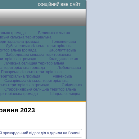
ОФІЦІЙНИЙ ВЕБ-САЙТ
іальна громада
Велицька сільська
вська сільська територіальна
ериторіальна громада
Головненська
Дубечненська сільська територіальна
ериторіальна громада
Заболоттівська
Забродівська сільська територіальна
ериторіальна громада
Колодяжненська
Луківська селищна територіальна
а територіальна громада
Любомльська
Поворська сільська територіальна
територіальна громада
Рівненська
Самарівська сільська територіальна
ьська територіальна громада
Смідинська
Старовижівська селищна територіальна
ериторіальна громада
Шацька селищна
травня 2023