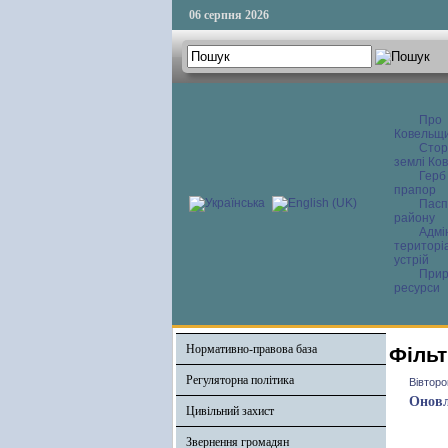
06 серпня 2026
Про
Ковельщ
Сторі
землі Ков
Герб
прапор
Пасп
району
Адмі
територі
устрій
Прир
ресурси
Нормативно-правова база
Фільт
Регуляторна політика
Вівторо
Оновл
Цивільний захист
Звернення громадян