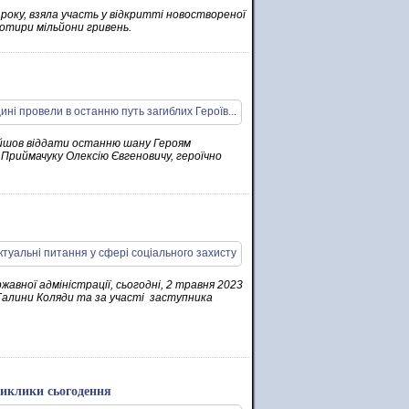
 року, взяла участь у відкритті новоствореної
отири мільйони гривень.
прийшов віддати останню шану Героям
Приймачуку Олексію Євгеновичу, героїчно
вної адміністрації, сьогодні, 2 травня 2023
 Галини Коляди та за участі заступника
виклики сьогодення