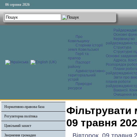
06 серпня 2026
Райдержадмі
Основні функ
Про
Керівництво
Ковельщину
райдержадміністр
Сторінки історії
Структура
землі Ковельської
Структурні пі
Герб та
Основні завдання
прапор
Адреса. Конт
Паспорт
Розпорядок робо
району
Плани робот
Адміністративно-
райдержадміністр
територіальний
Звіти про ви
устрій
планів роботи
Природні
райдержадміністр
ресурси
Вакансії. Кон
Очищення вл
Нормативно-правова база
Фільтрувати 
Регуляторна політика
09 травня 20
Цивільний захист
Вівторок, 09 травня 
Звернення громадян