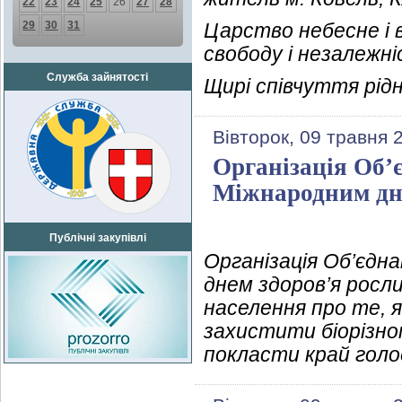
22
23
24
25
26
27
28
29
30
31
Царство небесне і в
свободу і незалежні
Служба зайнятості
Щирі співчуття рідн
Вівторок, 09 травня 
Організація Об’
Міжнародним дне
Публічні закупівлі
Організація Об’єдн
днем здоров’я росл
населення про те, 
захистити біорізн
покласти край голо