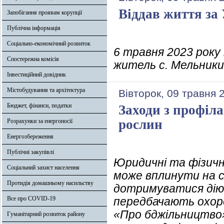
Віддав життя за
Запобігання проявам корупції
Публічна інформація
Соціально-економічний розвиток
6 травня 2023 року 
Спостережна комісія
житель с. Мельник
Інвестиційний довідник
Містобудування та архітектура
Вівторок, 09 травня 
Бюджет, фінанси, податки
Заходи з профіл
рослин
Розрахунки за енергоносії
Енергозбереження
Публічні закупівлі
Юридичні та фізичні
Соціальний захист населення
може вплинути на ст
Протидія домашньому насильству
дотримуватися дію
Все про COVID-19
передбачають охорон
«Про бджільництво» 
Гуманітарний розвиток району