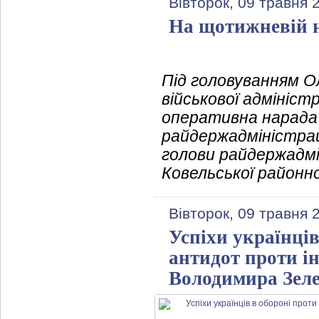
Вівторок, 09 травня 
На щотижневій н
Під головуванням О
військової адмініст
оперативна нарада 
райдержадміністрац
голови райдержадмі
Ковельської районно
Вівторок, 09 травня 
Успіхи українців
антидот проти і
Володимира Зел