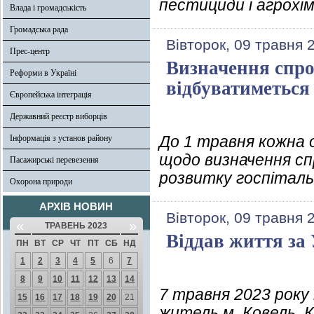
пестициди і агрохім
Влада і громадськість
Громадська рада
Вівторок, 09 травня 
Прес-центр
Визначення спро
Реформи в Україні
відбуватиметься
Європейська інтеграція
Державний реєстр виборців
До 1 травня кожна 
Інформація з установ району
щодо визначення сп
Пасажирські перевезення
розвитку госпіталь
Охорона природи
АРХІВ НОВИН
Вівторок, 09 травня 
«
»
ТРАВЕНЬ 2023
Віддав життя за
ПН
ВТ
СР
ЧТ
ПТ
СБ
НД
1
2
3
4
5
6
7
8
9
10
11
12
13
14
7 травня 2023 року 
15
16
17
18
19
20
21
житель м. Ковель, 